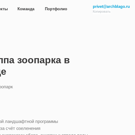
privet@archblago.ru
а
Портфолио
Копировать
ппа зоопарка в
де
оопарк
ой ландшафтной программы
за счёт озеленения