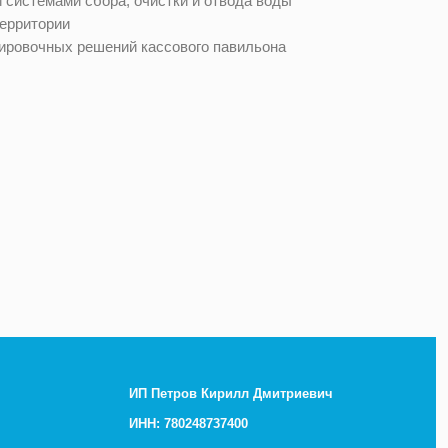
 системами сбора, очистки и отвода воды
территории
ировочных решений кассового павильона
ИП Петров Кирилл Дмитриевич
ИНН: 780248737400
ОГРНИП: 321784700344632