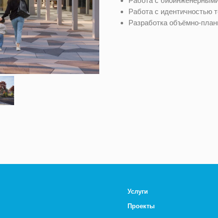
Работа с биоинженерными
Работа с идентичностью 
Разработка объёмно-план
Услуги
Проекты
Команда
Портфолио
Связаться с руководителем студии,
тг, Кирилл Петров