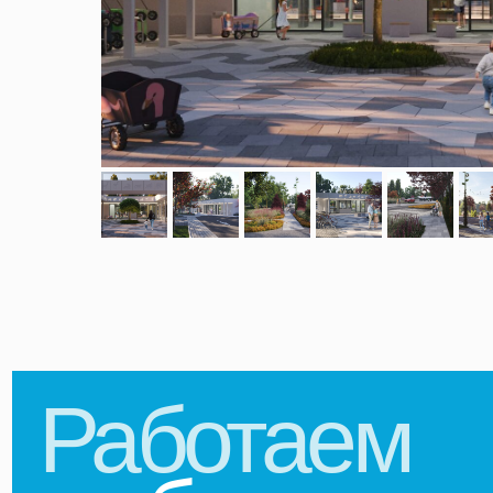
Работаем
во
благо