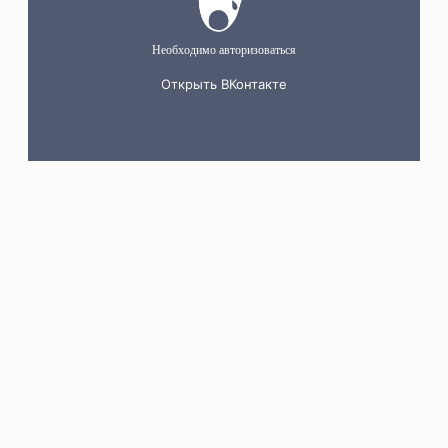
Проект парковки и благоустройства
входной зоны зоопарка
Мероприятие в клубе инвесторов
и предпринимателей «Анскрипт».
Картинки
не соответствуют реальности: как
спроектировать грамотное
благоустройство еще на этапе концепции