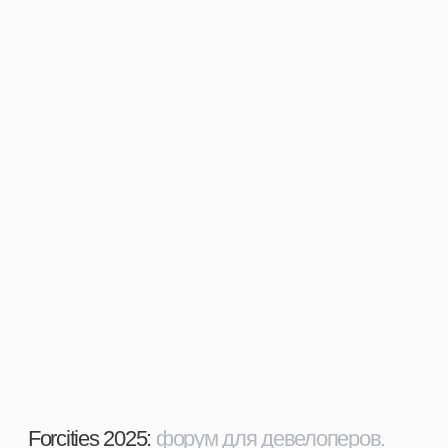
Проект парковки и благоустройства
входной зоны зоопарка
Форум «Наследие» от Департамента
культурного наследия г. Москва.
Выступление «Объекты культурного
наследия и благоустройство»