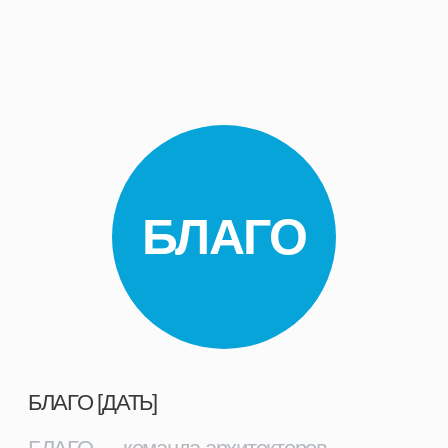
БЛАГО [ДАТЬ]
БЛАГО — команда архитекторов
с уникальным опытом в проектировании
общественых пространств
ParkSeason Expo 2025.
Модерация
профильной сессии с представителями
парковой индустрии и участие в деловой
программе