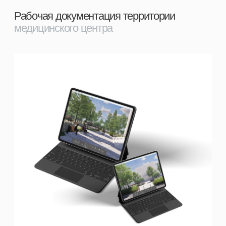
Работаем
во
благо
Услуги
Проекты
Команда
Портфолио
Связаться с руководителем студии,
тг, Кирилл Петров
ИП Петров Кирилл Дмитриевич
ИНН: 780248737400
ОГРНИП: 321784700344632
Петров Кирилл Дмитриевич
Политика конфиденциальности