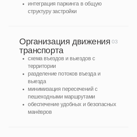
пешеходных выходов
связь стоянки с входами в здания
учёт требований для
маломобильных групп
логичная навигация внутри
паркинга
Учет эксплуатации и
06
обслуживания
удобство уборки и обслуживания
автостоянки
размещение технических зон и
оборудования
долговечность покрытий и
конструкций
снижение эксплуатационных затрат
Интеграция парковки в