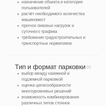
минимизация пересечений с
пешеходными маршрутами
обеспечение удобных и безопасных
манёвров
Планировка
04
машиномест и
проездов
определение габаритов
машиномест
подбор оптимальных углов
парковки
расчёт ширины проездов и
радиусов разворота
повышение вместимости без потери
удобства
Связь с пешеходной
05
инфраструктурой
организация безопасных