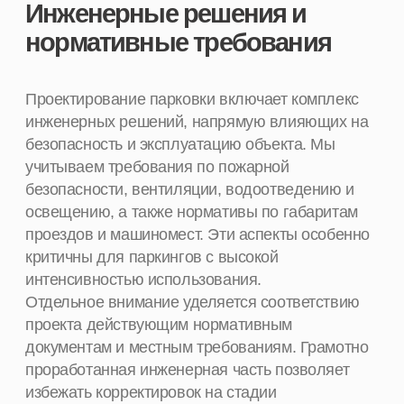
проекта действующим нормативным
документам и местным требованиям. Грамотно
проработанная инженерная часть позволяет
избежать корректировок на стадии
строительства и обеспечивает стабильную
работу автостоянки в процессе эксплуатации,
независимо от того, идет речь о наземной
стоянке или подземном паркинге.
Этапы подготовки проекта
Анализ исходных
01
данных и нагрузок
назначение объекта и категория
пользователей
расчёт необходимого количества
машиномест