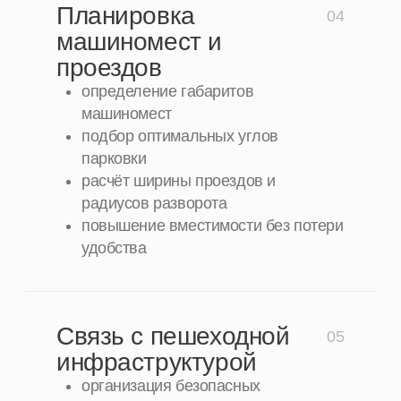
застройку и территорию
Парковка или паркинг не должны
рассматриваться как изолированный объект.
Грамотное проектирование автостоянки
предполагает её увязку с архитектурой здания,
благоустройством и транспортной схемой
территории. Мы анализируем, как размещение
стоянки влияет на дворовые пространства,
пешеходные маршруты и визуальное
восприятие застройки, особенно в составе
жилых комплексов и общественных объектов.
Для открытых парковок важна корректная
интеграция в благоустройство: использование
озеленения, экранов, перепадов рельефа и
покрытий, снижающих визуальную и шумовую
нагрузку. В случае подземного паркинга
прорабатывается размещение въездных групп,
вентиляционных шахт и инженерных элементов
таким образом, чтобы они не конфликтовали с
общественными пространствами и сценариями
использования территории.