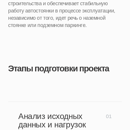
прогноз пиковых нагрузок и
суточного трафика
требования градостроительных и
транспортных нормативов
Тип и формат парковки
02
выбор между наземной и
подземной парковкой
оценка целесообразности
многоуровневых решений
возможность комбинирования
различных типов стоянок
интеграция паркинга в общую
структуру застройки
Организация движения
03
транспорта
схема въездов и выездов с
территории
разделение потоков въезда и
выезда