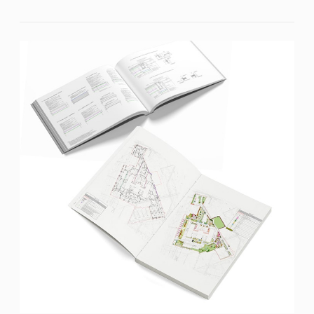
Получите коммерческое
предложение
для вашего
проекта
Покажем релевантные проекты и оценим
стоимость проекта исходя из вашего ТЗ
Я согласен с
Политикой обработки персональных
данных
Получить