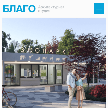
Гайдлайн
«
Бюджет благоустройства
»
Разработали схему распределения
бюджета по ключевым разделам проектов
благоустройства
Выделили ТОП-3 категории, где экономия
рискована, и подробно объяснили, к чему
она может привести
Раскрыли 4 способа снижения стоимости
проекта до 7% без потери качества
Скачать материалы можно после
регистрации.
+7
Проектирование парковок